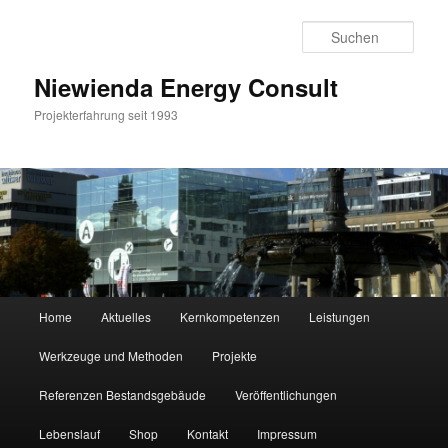
Zum
Zum
Inhalt
sekundären
Such
wechseln
Inhalt
wechseln
Niewienda Energy Consult
Projekterfahrung seit 1993
Hauptmenü
Home
Aktuelles
Kernkompetenzen
Leistungen
Werkzeuge und Methoden
Projekte
Referenzen Bestandsgebäude
Veröffentlichungen
Lebenslauf
Shop
Kontakt
Impressum