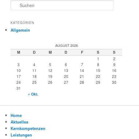
S
u
c
h
KATEGORIEN
e
Allgemein
n
AUGUST 2026
M
D
M
D
F
S
S
1
2
3
4
5
6
7
8
9
10
11
12
13
14
15
16
17
18
19
20
21
22
23
24
25
26
27
28
29
30
31
« Okt.
Home
Aktuelles
Kernkompetenzen
Leistungen