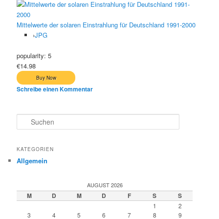
Mittelwerte der solaren Einstrahlung für Deutschland 1991-2000
›
JPG
popularity:
5
€14.98
Schreibe einen Kommentar
S
u
c
h
KATEGORIEN
e
Allgemein
n
AUGUST 2026
M
D
M
D
F
S
S
1
2
3
4
5
6
7
8
9