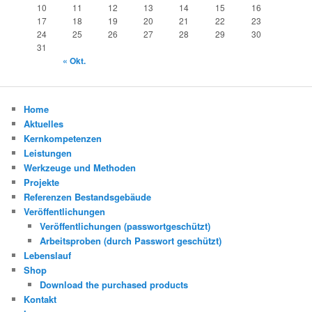
10
11
12
13
14
15
16
17
18
19
20
21
22
23
24
25
26
27
28
29
30
31
« Okt.
Home
Aktuelles
Kernkompetenzen
Leistungen
Werkzeuge und Methoden
Projekte
Referenzen Bestandsgebäude
Veröffentlichungen
Veröffentlichungen (passwortgeschützt)
Arbeitsproben (durch Passwort geschützt)
Lebenslauf
Shop
Download the purchased products
Kontakt