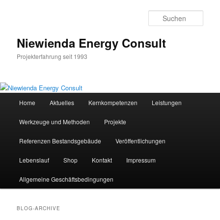
Zum
Zum
Inhalt
sekundären
Such
wechseln
Inhalt
wechseln
Niewienda Energy Consult
Projekterfahrung seit 1993
Hauptmenü
Home
Aktuelles
Kernkompetenzen
Leistungen
Werkzeuge und Methoden
Projekte
Referenzen Bestandsgebäude
Veröffentlichungen
Lebenslauf
Shop
Kontakt
Impressum
Allgemeine Geschäftsbedingungen
BLOG-ARCHIVE