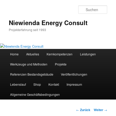
Zum
Inhalt
Such
wechseln
Niewienda Energy Consult
Projekterfahrung seit 1993
Hauptmenü
Home
Aktuelles
Kernkompetenzen
Leistungen
Werkzeuge und Methoden
Projekte
Referenzen Bestandsgebäude
Veröffentlichungen
Lebenslauf
Shop
Kontakt
Impressum
Allgemeine Geschäftsbedingungen
Beitrags-
←
Zurück
Weiter
→
Navigation