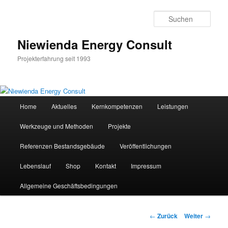
Zum
Inhalt
Such
wechseln
Niewienda Energy Consult
Projekterfahrung seit 1993
Hauptmenü
Home
Aktuelles
Kernkompetenzen
Leistungen
Werkzeuge und Methoden
Projekte
Referenzen Bestandsgebäude
Veröffentlichungen
Lebenslauf
Shop
Kontakt
Impressum
Allgemeine Geschäftsbedingungen
Beitrags-
←
Zurück
Weiter
→
Navigation