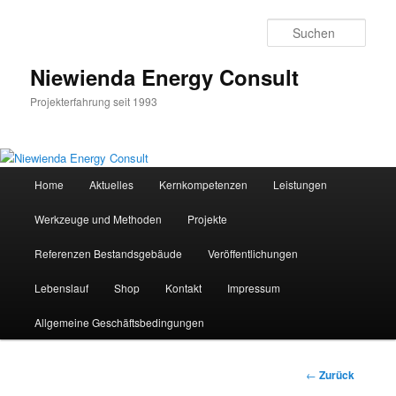
Zum
Inhalt
Such
wechseln
Niewienda Energy Consult
Projekterfahrung seit 1993
Hauptmenü
Home
Aktuelles
Kernkompetenzen
Leistungen
Werkzeuge und Methoden
Projekte
Referenzen Bestandsgebäude
Veröffentlichungen
Lebenslauf
Shop
Kontakt
Impressum
Allgemeine Geschäftsbedingungen
Beitrags-
←
Zurück
Navigation