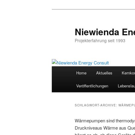
Zum
Zum
Inhalt
sekundären
wechseln
Inhalt
Niewienda En
wechseln
Projekterfahrung seit 1993
Hauptmenü
Home
Aktuelles
Kernko
Veröffentlichungen
Lebenslau
SCHLAGWORT-ARCHIVE:
WÄRMEP
Wärmepumpen sind thermodyna
Druckniveaus Wärme aus Quell
hängt es ab, ob diese Geräte d