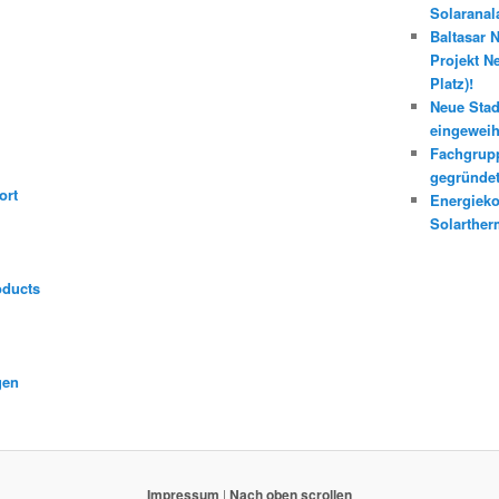
Solaranal
Baltasar 
Projekt N
Platz)!
Neue Stad
eingeweih
Fachgrupp
gegründe
ort
Energieko
Solarther
oducts
gen
Impressum
|
Nach oben scrollen