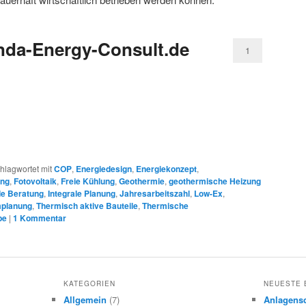
nda-Energy-Consult.de
1
hlagwortet mit
COP
,
Energiedesign
,
Energiekonzept
,
ung
,
Fotovoltaik
,
Freie Kühlung
,
Geothermie
,
geothermische Heizung
e Beratung
,
Integrale Planung
,
Jahresarbeitszahl
,
Low-Ex
,
planung
,
Thermisch aktive Bauteile
,
Thermische
pe
|
1
Kommentar
KATEGORIEN
NEUESTE 
Allgemein
(7)
Anlagensc