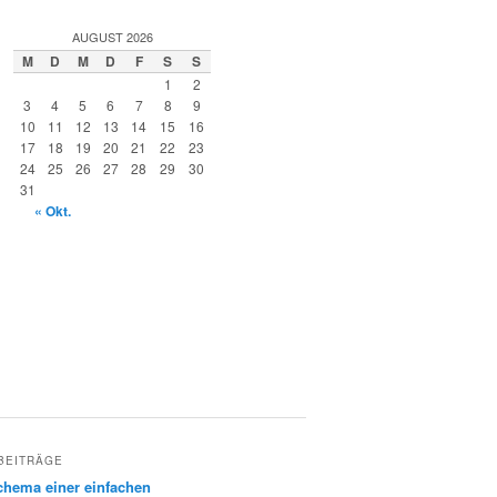
AUGUST 2026
M
D
M
D
F
S
S
1
2
3
4
5
6
7
8
9
10
11
12
13
14
15
16
17
18
19
20
21
22
23
24
25
26
27
28
29
30
31
« Okt.
BEITRÄGE
hema einer einfachen