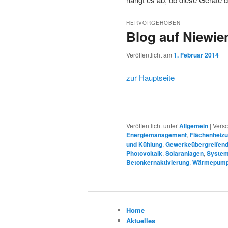
HERVORGEHOBEN
Blog auf Niewie
Veröffentlicht am
1. Februar 2014
zur Hauptseite
Veröffentlicht unter
Allgemein
|
Versc
Energiemanagement
,
Flächenheiz
und Kühlung
,
Gewerkeübergreifend
Photovoltaik
,
Solaranlagen
,
System
Betonkernaktivierung
,
Wärmepum
Home
Aktuelles