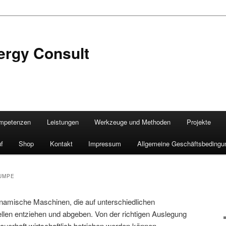
ergy Consult
mpetenzen
Leistungen
Werkzeuge und Methoden
Projekte
f
Shop
Kontakt
Impressum
Allgemeine Geschäftsbedingu
UMPE
mische Maschinen, die auf unterschiedlichen
en entziehen und abgeben. Von der richtigen Auslegung
auerhaft wirtschaftlich betrieben werden können.